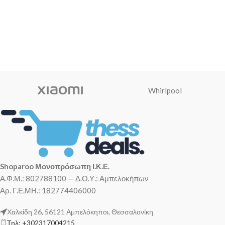
Whirlpool
Shoparoo Μονοπρόσωπη Ι.Κ.Ε.
Α.Φ.Μ.: 802788100 — Δ.Ο.Υ.: Αμπελοκήπων
Αρ. Γ.Ε.ΜΗ.: 182774406000
Χαλκίδη 26, 56121 Αμπελόκηποι, Θεσσαλονίκη
Τηλ: +302317004215